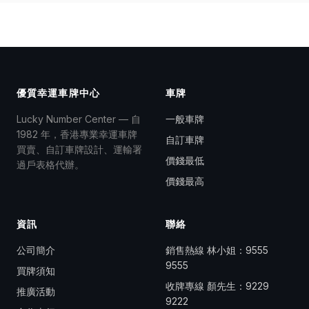
優質幸運車牌中心
車牌
Lucky Number Center — 自
一般車牌
1982 年，香港專業幸運車牌
自訂車牌
買賣、自訂車牌設計、運輸署
價錢最低
過戶表格代辦。
價錢最高
資訊
聯絡
公司簡介
銷售熱線 林小姐：
9555
9555
買牌須知
收牌專線 顏先生：
9229
推廣活動
9222