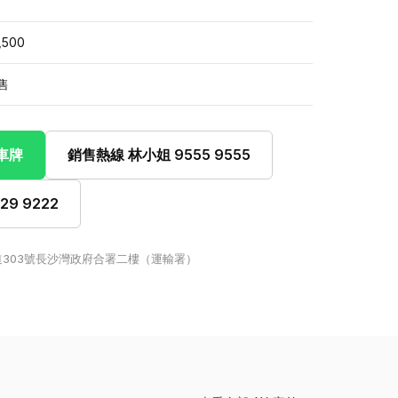
,500
售
此車牌
銷售熱線 林小姐 9555 9555
9 9222
303號長沙灣政府合署二樓（運輸署）