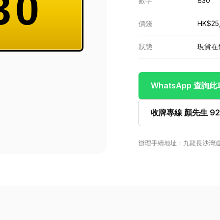
30
數字
830
價錢
HK$25
狀態
現貨在
WhatsApp 查詢
收牌專線 顏先生 922
辦理手續地址：九龍長沙灣道