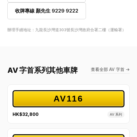
收牌專線 顏先生 9229 9222
辦理手續地址：九龍長沙灣道303號長沙灣政府合署二樓（運輸署）
AV 字首系列其他車牌
查看全部 AV 字首 →
AV116
HK$32,800
AV 系列