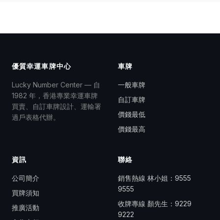
優質幸運車牌中心
車牌
Lucky Number Center — 自
一般車牌
1982 年，香港專業幸運車牌
自訂車牌
買賣、自訂車牌設計、運輸署
價錢最低
過戶表格代辦。
價錢最高
資訊
聯絡
公司簡介
銷售熱線 林小姐：
9555
9555
買牌須知
收牌專線 顏先生：
9229
推廣活動
9222