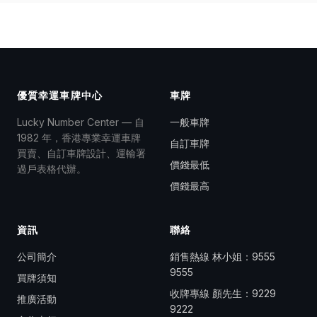
優質幸運車牌中心
車牌
Lucky Number Center — 自
一般車牌
1982 年，香港專業幸運車牌
自訂車牌
買賣、自訂車牌設計、運輸署
價錢最低
過戶表格代辦。
價錢最高
資訊
聯絡
公司簡介
銷售熱線 林小姐：
9555
9555
買牌須知
收牌專線 顏先生：
9229
推廣活動
9222