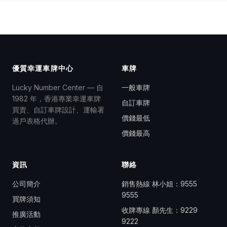
優質幸運車牌中心
車牌
Lucky Number Center — 自
一般車牌
1982 年，香港專業幸運車牌
自訂車牌
買賣、自訂車牌設計、運輸署
價錢最低
過戶表格代辦。
價錢最高
資訊
聯絡
公司簡介
銷售熱線 林小姐：
9555
9555
買牌須知
收牌專線 顏先生：
9229
推廣活動
9222