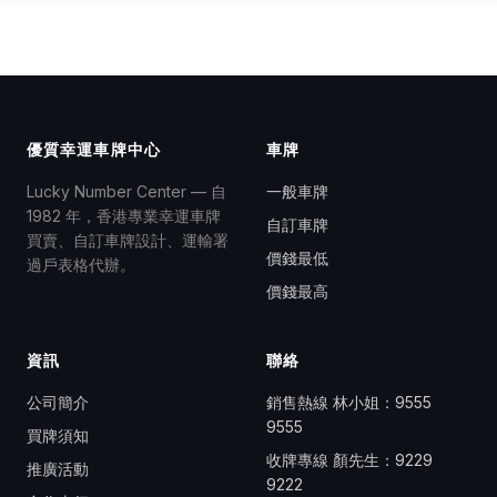
優質幸運車牌中心
車牌
Lucky Number Center — 自
一般車牌
1982 年，香港專業幸運車牌
自訂車牌
買賣、自訂車牌設計、運輸署
價錢最低
過戶表格代辦。
價錢最高
資訊
聯絡
公司簡介
銷售熱線 林小姐：
9555
9555
買牌須知
收牌專線 顏先生：
9229
推廣活動
9222