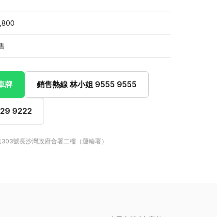
,800
售
此車牌
銷售熱線 林小姐 9555 9555
9 9222
303號長沙灣政府合署二樓（運輸署）