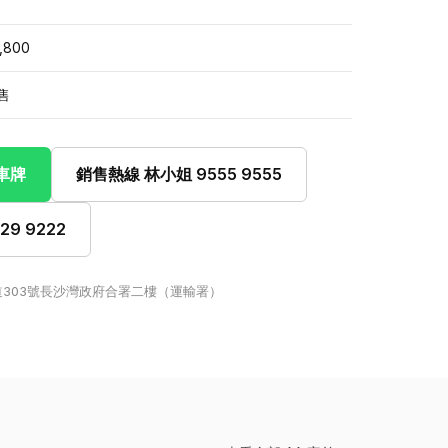
,800
售
此車牌
銷售熱線 林小姐 9555 9555
9 9222
303號長沙灣政府合署二樓（運輸署）