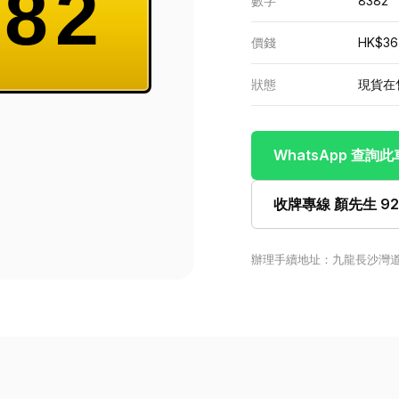
82
數字
8382
價錢
HK$36
狀態
現貨在
WhatsApp 查詢
收牌專線 顏先生 922
辦理手續地址：九龍長沙灣道