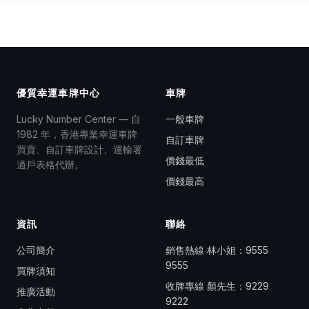
優質幸運車牌中心
車牌
Lucky Number Center — 自
一般車牌
1982 年，香港專業幸運車牌
自訂車牌
買賣、自訂車牌設計、運輸署
價錢最低
過戶表格代辦。
價錢最高
資訊
聯絡
公司簡介
銷售熱線 林小姐：
9555
9555
買牌須知
收牌專線 顏先生：
9229
推廣活動
9222