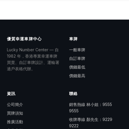
優質幸運車牌中心
車牌
Lucky Number Center — 自
一般車牌
1982 年，香港專業幸運車牌
自訂車牌
買賣、自訂車牌設計、運輸署
價錢最低
過戶表格代辦。
價錢最高
資訊
聯絡
公司簡介
銷售熱線 林小姐：
9555
9555
買牌須知
收牌專線 顏先生：
9229
推廣活動
9222