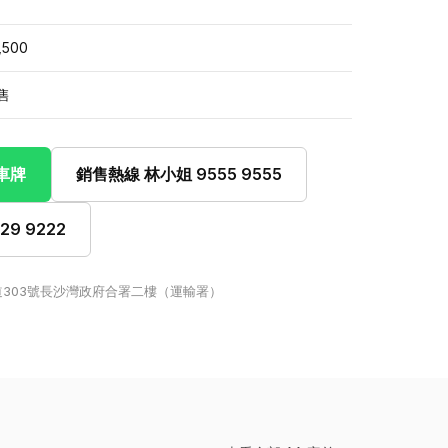
,500
售
此車牌
銷售熱線 林小姐 9555 9555
9 9222
303號長沙灣政府合署二樓（運輸署）