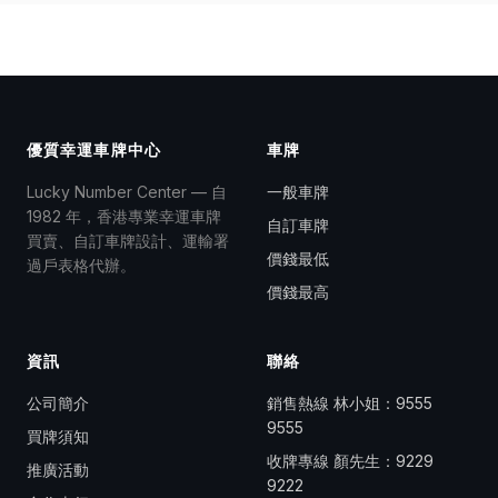
優質幸運車牌中心
車牌
Lucky Number Center — 自
一般車牌
1982 年，香港專業幸運車牌
自訂車牌
買賣、自訂車牌設計、運輸署
價錢最低
過戶表格代辦。
價錢最高
資訊
聯絡
公司簡介
銷售熱線 林小姐：
9555
9555
買牌須知
收牌專線 顏先生：
9229
推廣活動
9222