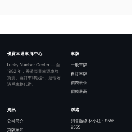
優質幸運車牌中心
車牌
Lucky Number Center — 自
一般車牌
1982 年，香港專業幸運車牌
自訂車牌
買賣、自訂車牌設計、運輸署
價錢最低
過戶表格代辦。
價錢最高
資訊
聯絡
公司簡介
銷售熱線 林小姐：
9555
9555
買牌須知